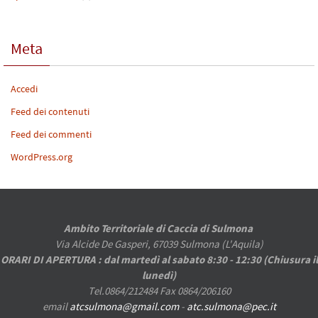
Meta
Accedi
Feed dei contenuti
Feed dei commenti
WordPress.org
Ambito Territoriale di Caccia di Sulmona
Via Alcide De Gasperi, 67039 Sulmona (L'Aquila)
ORARI DI APERTURA : dal martedì al sabato 8:30 - 12:30 (Chiusura il
lunedì)
Tel.0864/212484 Fax 0864/206160
email
atcsulmona@gmail.com
-
atc.sulmona@pec.it