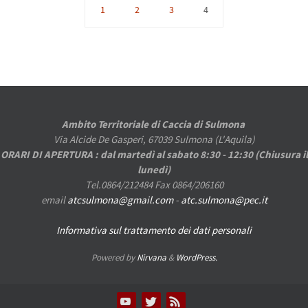
1
2
3
4
Ambito Territoriale di Caccia di Sulmona
Via Alcide De Gasperi, 67039 Sulmona (L'Aquila)
ORARI DI APERTURA : dal martedì al sabato 8:30 - 12:30 (Chiusura il
lunedì)
Tel.0864/212484 Fax 0864/206160
email
atcsulmona@gmail.com
-
atc.sulmona@pec.it
Informativa sul trattamento dei dati personali
Powered by
Nirvana
&
WordPress.